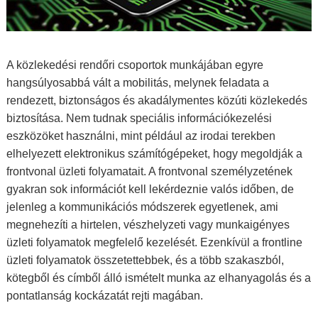
A közlekedési rendőri csoportok munkájában egyre
hangsúlyosabbá vált a mobilitás, melynek feladata a
rendezett, biztonságos és akadálymentes közúti közlekedés
biztosítása. Nem tudnak speciális információkezelési
eszközöket használni, mint például az irodai terekben
elhelyezett elektronikus számítógépeket, hogy megoldják a
frontvonal üzleti folyamatait. A frontvonal személyzetének
gyakran sok információt kell lekérdeznie valós időben, de
jelenleg a kommunikációs módszerek egyetlenek, ami
megnehezíti a hirtelen, vészhelyzeti vagy munkaigényes
üzleti folyamatok megfelelő kezelését. Ezenkívül a frontline
üzleti folyamatok összetettebbek, és a több szakaszból,
kötegből és címből álló ismételt munka az elhanyagolás és a
pontatlanság kockázatát rejti magában.