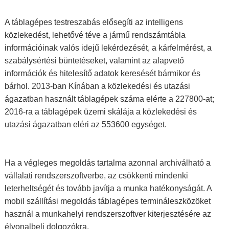
A táblagépes testreszabás elősegíti az intelligens
közlekedést, lehetővé téve a jármű rendszámtábla
információinak valós idejű lekérdezését, a kárfelmérést, a
szabálysértési büntetéseket, valamint az alapvető
információk és hitelesítő adatok keresését bármikor és
bárhol. 2013-ban Kínában a közlekedési és utazási
ágazatban használt táblagépek száma elérte a 227800-at;
2016-ra a táblagépek üzemi skálája a közlekedési és
utazási ágazatban eléri az 553600 egységet.
Ha a végleges megoldás tartalma azonnal archiválható a
vállalati rendszerszoftverbe, az csökkenti mindenki
leterheltségét és tovább javítja a munka hatékonyságát. A
mobil szállítási megoldás táblagépes termináleszközöket
használ a munkahelyi rendszerszoftver kiterjesztésére az
élvonalbeli dolgozókra.