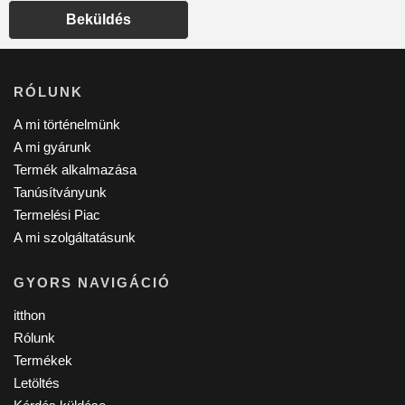
Beküldés
RÓLUNK
A mi történelmünk
A mi gyárunk
Termék alkalmazása
Tanúsítványunk
Termelési Piac
A mi szolgáltatásunk
GYORS NAVIGÁCIÓ
itthon
Rólunk
Termékek
Letöltés