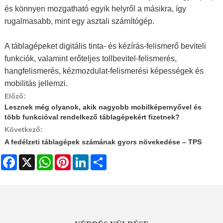
és könnyen mozgatható egyik helyről a másikra, így
rugalmasabb, mint egy asztali számítógép.
A táblagépeket digitális tinta- és kézírás-felismerő beviteli
funkciók, valamint erőteljes tollbevitel-felismerés,
hangfelismerés, kézmozdulat-felismerési képességek és
mobilitás jellemzi.
Előző:
Lesznek még olyanok, akik nagyobb mobilképernyővel és
több funkcióval rendelkező táblagépekért fizetnek?
Következő:
A fedélzeti táblagépek számának gyors növekedése – TPS
Facebook
X
WhatsApp
Pinterest
LinkedIn
Share