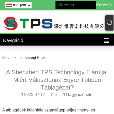
magyar
Navigáció
Itthon
>
>
Iparági Hírek
A Shenzhen TPS Technology Elárulja,
Miért Választanak Egyre Többen
Táblagépet?
2023-07-17
6
Hagyj üzenetet
A táblagépek különféle számítógép-teljesítmény- és