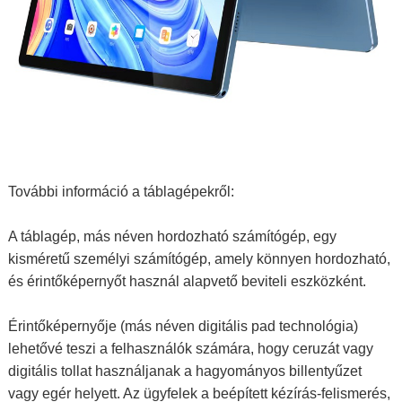
További információ a táblagépekről:
A táblagép, más néven hordozható számítógép, egy
kisméretű személyi számítógép, amely könnyen hordozható,
és érintőképernyőt használ alapvető beviteli eszközként.
Érintőképernyője (más néven digitális pad technológia)
lehetővé teszi a felhasználók számára, hogy ceruzát vagy
digitális tollat ​​használjanak a hagyományos billentyűzet
vagy egér helyett. Az ügyfelek a beépített kézírás-felismerés,