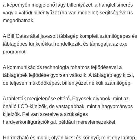
a képernyőn megjelenő lágy billentyűzet, a hangfelismerés
vagy a valódi billentyűzet (ha van modellel) segítségével is
megadhatnak.
A Bill Gates által javasolt táblagép komplett számítógépes és
táblagépes funkciókkal rendelkezik, és támogatja az exe
programot.
A kommunikációs technológia rohamos fejlődésével a
táblagépek fejlődése gyorsan változik. A táblagép egy kicsi,
de teljesen működőképes, billentyűzet nélküli számítógép.
A tabletták megjelenése eltérő. Egyesek olyanok, mint az
önálló LCD-kijelzők, de vastagabbak, mint a hagyományos
kijelzők. Fel van szerelve a szükséges
hardverkonfigurációkkal, például merevlemezekkel.
Hordozható és mobil, olyan kicsi és könnyű, mint egy laptop,