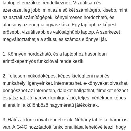
laptopjellemzőkkel rendelkeznek. Vizuálisan és
szerkezetileg jobb, mint az első két számítógép, kisebb, mint
az asztali számítógépek, kényelmesen hordozható, és
alacsony az energiafogyasztása; Egy laptophoz képest
erősebb, vizuálisabb és valósághűbb laptop. A szerkezet
megváltoztathatja a stílust, és számos előnnyel jár.
1. Könnyen hordozható, és a laptophoz hasonlóan
érintőképernyős funkcióval rendelkezik.
2. Teljesen működőképes, képes kielégíteni napi és
munkahelyi igényeinket. Internetezhet, e-könyveket olvashat,
böngészhet az interneten, dalokat hallgathat, filmeket nézhet
és játszhat. Jó hardver konfiguráció, teljes mértékben képes
ellenállni a különböző nagyméretű játékoknak.
3. Hálózati funkcióval rendelkezik. Néhány tabletta, három is
van. A G/4G hozzáadott funkcionalitása lehetővé teszi, hogy